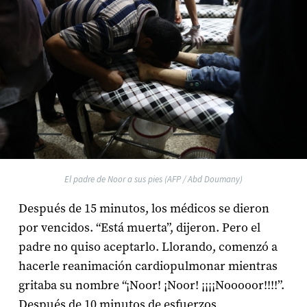
El padre de Noor a sus pies (AFP / Abd Doumany)
Después de 15 minutos, los médicos se dieron
por vencidos. “Está muerta”, dijeron. Pero el
padre no quiso aceptarlo. Llorando, comenzó a
hacerle reanimación cardiopulmonar mientras
gritaba su nombre “¡Noor! ¡Noor! ¡¡¡¡Nooooor!!!!”.
Después de 10 minutos de esfuerzos