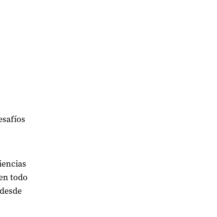
esafíos
iencias
 en todo
 desde