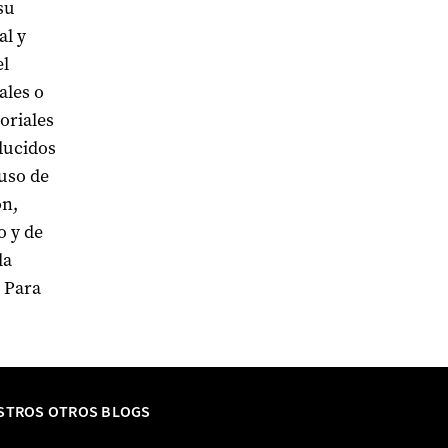
su
al y
el
ales o
oriales
ducidos
 uso de
ón,
o y de
la
 Para
STROS OTROS BLOGS