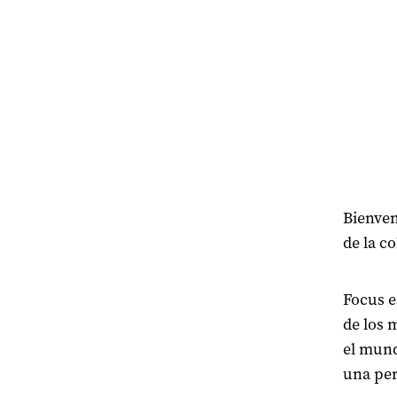
Bienven
de la c
Focus e
de los 
el mund
una per