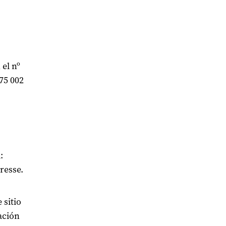
 el nº
 75 002
n
:
resse.
 sitio
ación