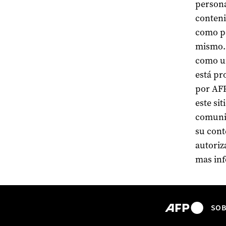
persona
conteni
como po
mismo. 
como un
está pr
por AFP
este si
comunic
su cont
autoriz
mas in
SOB