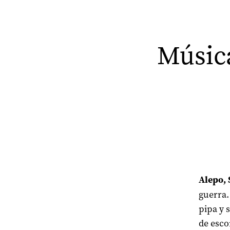
Música
Alepo, 
guerra.
pipa y 
de esco