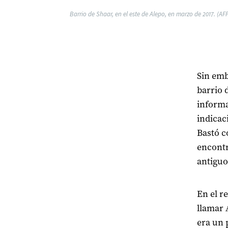
Barrio de Shaar, en el este de Alepo, en marzo de 2017. (AF
Sin emb
barrio 
informa
indicac
Bastó c
encontr
antiguo
En el r
llamar
era un 