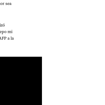
or sea
izó
lepo mi
AFP a la