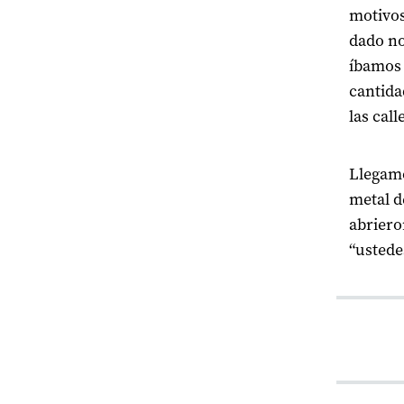
motivo
dado no
íbamos 
cantida
las call
Llegamo
metal d
abriero
“ustede
Un