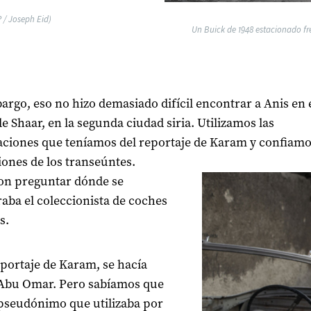
P / Joseph Eid)
Un Buick de 1948 estacionado fre
argo, eso no hizo demasiado difícil encontrar a Anis en 
de Shaar, en la segunda ciudad siria. Utilizamos las
ciones que teníamos del reportaje de Karam y confiamo
iones de los transeúntes.
on preguntar dónde se
aba el coleccionista de coches
s.
eportaje de Karam, se hacía
 Abu Omar. Pero sabíamos que
pseudónimo que utilizaba por