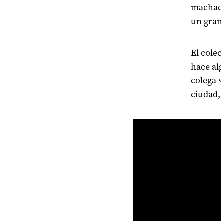
machaca
un gra
El cole
hace al
colega 
ciudad,