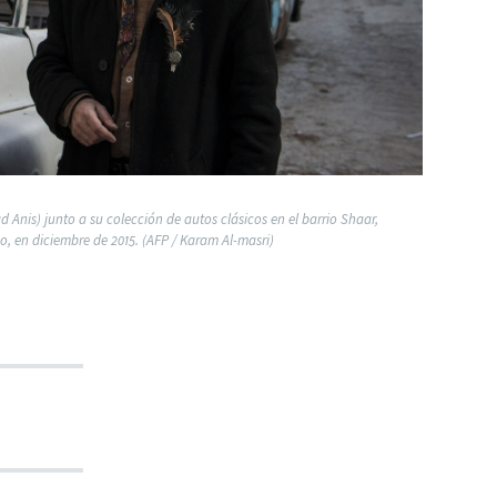
is) junto a su colección de autos clásicos en el barrio Shaar,
o, en diciembre de 2015. (AFP / Karam Al-masri)