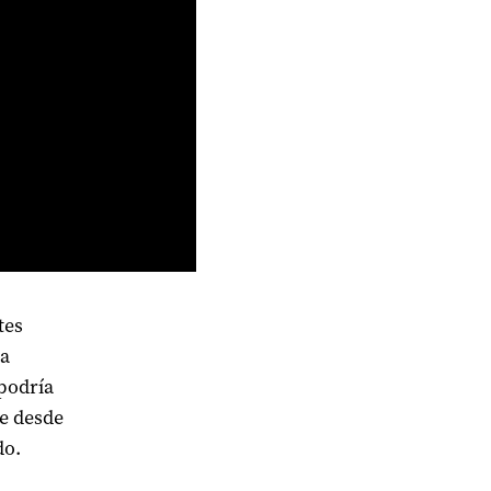
tes
ra
 podría
se desde
do.