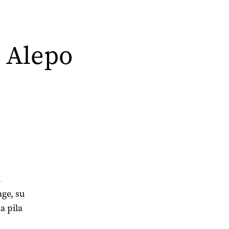
e Alepo
a
ge, su
a pila