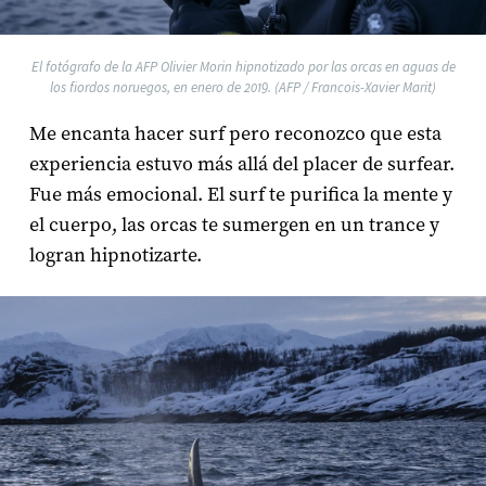
El fotógrafo de la AFP Olivier Morin hipnotizado por las orcas en aguas de
los fiordos noruegos, en enero de 2019. (AFP / Francois-Xavier Marit)
Me encanta hacer surf pero reconozco que esta
experiencia estuvo más allá del placer de surfear.
Fue más emocional. El surf te purifica la mente y
el cuerpo, las orcas te sumergen en un trance y
logran hipnotizarte.