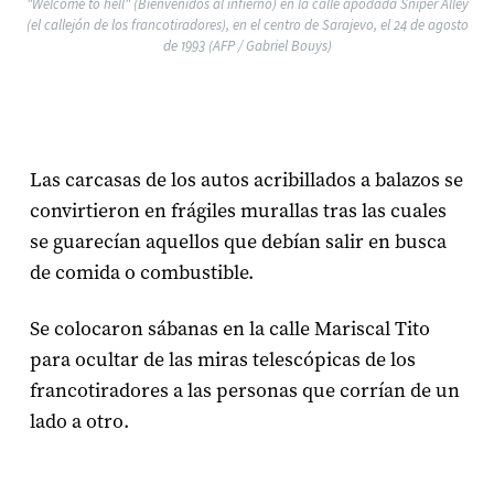
"Welcome to hell" (Bienvenidos al infierno) en la calle apodada Sniper Alley
(el callejón de los francotiradores), en el centro de Sarajevo, el 24 de agosto
de 1993 (AFP / Gabriel Bouys)
Las carcasas de los autos acribillados a balazos se
convirtieron en frágiles murallas tras las cuales
se guarecían aquellos que debían salir en busca
de comida o combustible.
Se colocaron sábanas en la calle Mariscal Tito
para ocultar de las miras telescópicas de los
francotiradores a las personas que corrían de un
lado a otro.