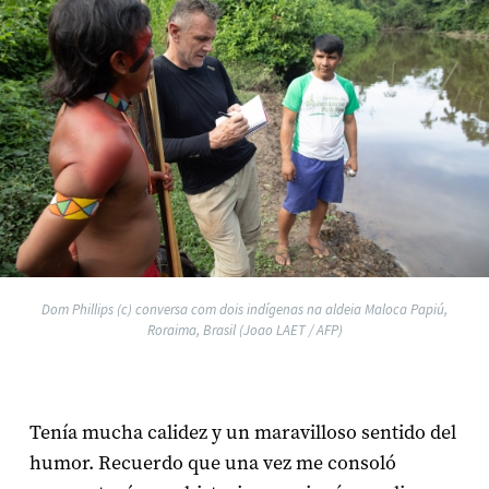
Dom Phillips (c) conversa com dois indígenas na aldeia Maloca Papiú,
Roraima, Brasil (Joao LAET / AFP)
Tenía mucha calidez y un maravilloso sentido del
humor. Recuerdo que una vez me consoló