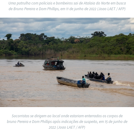
Uma patrulha com policiais e bombeiros sai de Atalaia do Norte em busca
de Bruno Pereira e Dom Phillips, em 11 de junho de 2022 (Joao LAET / AFP)
Socorristas se dirigem ao local onde estariam enterrados os corpos de
bruno Pereira e Dom Phillips após indicações de suspeito, em 15 de junho de
2022 (Joao LAET / AFP)