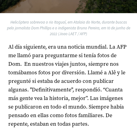
Helicóptero sobrevoa o rio Itaguaí, em Atalaia do Norte, durante buscas
pelo jornalista Dom Phillips e o indigenista Bruno Pereira, em 10 de junho de
2022 (Joao LAET / AFP)
Al día siguiente, era una noticia mundial. La AFP
me llamó para preguntarme si tenía fotos de
Dom. En nuestros viajes juntos, siempre nos
tomábamos fotos por diversión. Llamé a Alê y le
pregunté si estaba de acuerdo con publicar
algunas. "Definitivamente", respondió. “Cuanta
más gente vea la historia, mejor”. Las imágenes
se publicaron en todo el mundo. Siempre había
pensado en ellas como fotos familiares. De
repente, estaban en todas partes.