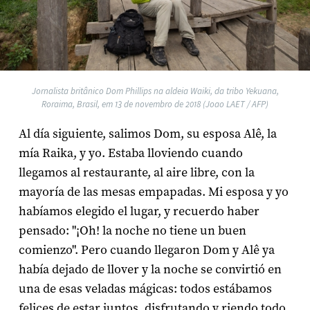
Jornalista britânico Dom Phillips na aldeia Waiki, da tribo Yekuana,
Roraima, Brasil, em 13 de novembro de 2018 (Joao LAET / AFP)
Al día siguiente, salimos Dom, su esposa Alê, la
mía Raika, y yo. Estaba lloviendo cuando
llegamos al restaurante, al aire libre, con la
mayoría de las mesas empapadas. Mi esposa y yo
habíamos elegido el lugar, y recuerdo haber
pensado: "¡Oh! la noche no tiene un buen
comienzo". Pero cuando llegaron Dom y Alê ya
había dejado de llover y la noche se convirtió en
una de esas veladas mágicas: todos estábamos
felices de estar juntos, disfrutando y riendo todo