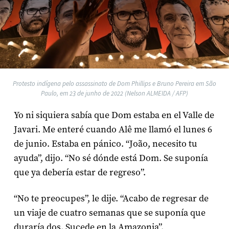
Protesto indígena pelo assassinato de Dom Phillips e Bruno Pereira em São
Paulo, em 23 de junho de 2022 (Nelson ALMEIDA / AFP)
Yo ni siquiera sabía que Dom estaba en el Valle de
Javari. Me enteré cuando Alê me llamó el lunes 6
de junio. Estaba en pánico. “João, necesito tu
ayuda”, dijo. “No sé dónde está Dom. Se suponía
que ya debería estar de regreso”.
“No te preocupes”, le dije. “Acabo de regresar de
un viaje de cuatro semanas que se suponía que
duraría dos. Sucede en la Amazonia”.