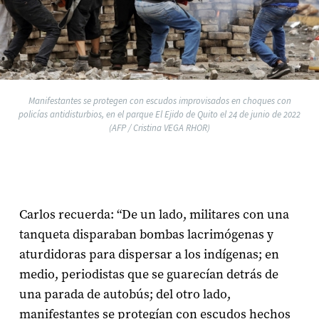
Manifestantes se protegen con escudos improvisados en choques con
policías antidisturbios, en el parque El Ejido de Quito el 24 de junio de 2022
(AFP / Cristina VEGA RHOR)
Carlos recuerda: “De un lado, militares con una
tanqueta disparaban bombas lacrimógenas y
aturdidoras para dispersar a los indígenas; en
medio, periodistas que se guarecían detrás de
una parada de autobús; del otro lado,
manifestantes se protegían con escudos hechos