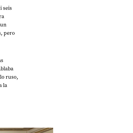
i seis
ra
 un
, pero
as
ablaba
lo ruso,
 la