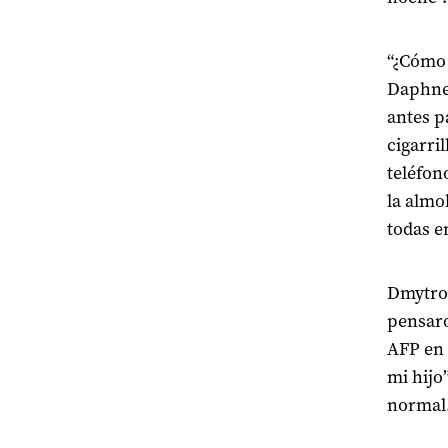
“¿Cómo 
Daphne 
antes p
cigarri
teléfon
la almo
todas e
Dmytro 
pensaro
AFP en 
mi hijo”
normal