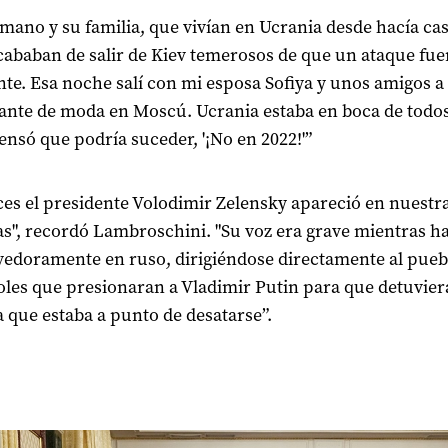
mano y su familia, que vivían en Ucrania desde hacía cas
cababan de salir de Kiev temerosos de que un ataque fue
te. Esa noche salí con mi esposa Sofiya y unos amigos a
ante de moda en Moscú. Ucrania estaba en boca de todos
ensó que podría suceder, '¡No en 2022!'”
es el presidente Volodimir Zelensky apareció en nuestr
as", recordó Lambroschini. "Su voz era grave mientras h
doramente en ruso, dirigiéndose directamente al pueb
les que presionaran a Vladimir Putin para que detuviera
a que estaba a punto de desatarse”.