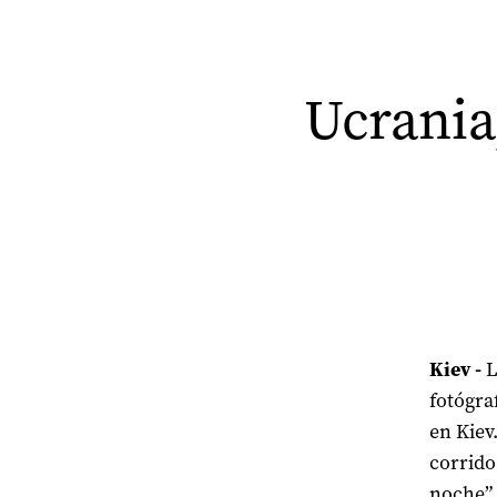
Ucrania
Kiev -
L
fotógra
en Kiev
corrido
noche”.