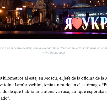
ia en el centro de Kiev, con la leyenda "Amo Ucrania" en letras luminosas, en la 
(AFP / Daniel Leal)
0 kilómetros al este, en Moscú, el jefe de la oficina de la
Antoine Lambroschini, tenía un nudo en el estómago. “E
ido de que habría una ofensiva rusa, aunque esperaba e
ado”.