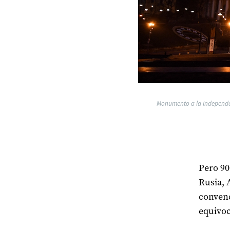
Monumento a la Independenc
Pero 90
Rusia, 
convenc
equivoc