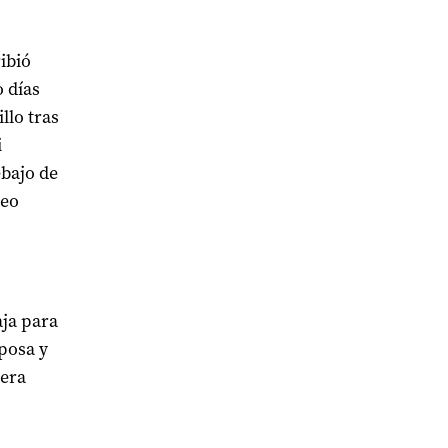
ibió
 días
llo tras
i
ebajo de
leo
aja para
posa y
 era