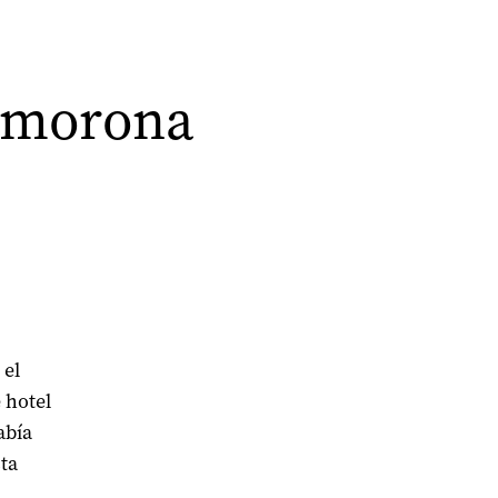
esmorona
 el
 hotel
abía
sta