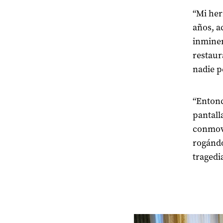
“Mi her
años, a
inminen
restaur
nadie p
“Entonc
pantall
conmove
rogándo
tragedi