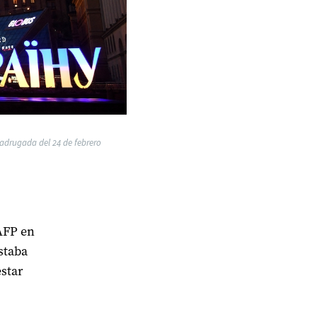
madrugada del 24 de febrero
 AFP en
staba
star