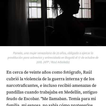
Pamela, una mujer venezolana de 20 años, obligada a ejercer la
prostitución para sobrevivir y entrevistada en Bogotá el 17 de octubre de
2018. (AFP / Raul Arboleda)
En cerca de veinte años como fotógrafo, Raúl
cubrió la violencia de la guerra interna y de los
narcotraficantes, e incluso recibió amenazas de
pandillas cuando trabajaba en Medellín, antiguo
feudo de Escobar. "Me llamaban. Temía para mi
familia, mi esposa, no sabía cómo protegerlos.