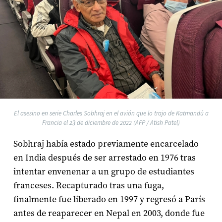
El asesino en serie Charles Sobhraj en el avión que lo trajo de Katmandú a
Francia el 23 de diciembre de 2022 (AFP / Atish Patel)
Sobhraj había estado previamente encarcelado
en India después de ser arrestado en 1976 tras
intentar envenenar a un grupo de estudiantes
franceses. Recapturado tras una fuga,
finalmente fue liberado en 1997 y regresó a París
antes de reaparecer en Nepal en 2003, donde fue